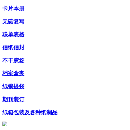
卡片本册
无碳复写
联单表格
信纸信封
不干胶签
档案盒夹
纸锁提袋
期刊装订
纸箱包装及各种纸制品